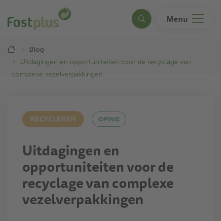
Overslaan
en
Menu
Search
naar
de
Breadcrumb
inhoud
Blog
gaan
Uitdagingen en opportuniteiten voor de recyclage van
complexe vezelverpakkingen
RECYCLEREN
OPINIE
Uitdagingen en
opportuniteiten voor de
recyclage van complexe
vezelverpakkingen