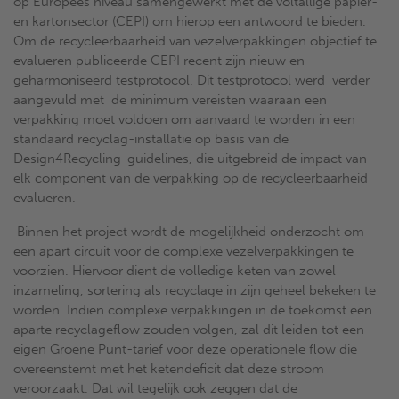
op Europees niveau samengewerkt met de voltallige papier-
en kartonsector (CEPI) om hierop een antwoord te bieden.
Om de recycleerbaarheid van vezelverpakkingen objectief te
evalueren publiceerde CEPI recent zijn nieuw en
geharmoniseerd testprotocol. Dit testprotocol werd verder
aangevuld met de minimum vereisten waaraan een
verpakking moet voldoen om aanvaard te worden in een
standaard recyclag-installatie op basis van de
Design4Recycling-guidelines, die uitgebreid de impact van
elk component van de verpakking op de recycleerbaarheid
evalueren.
Binnen het project wordt de mogelijkheid onderzocht om
een apart circuit voor de complexe vezelverpakkingen te
voorzien. Hiervoor dient de volledige keten van zowel
inzameling, sortering als recyclage in zijn geheel bekeken te
worden. Indien complexe verpakkingen in de toekomst een
aparte recyclageflow zouden volgen, zal dit leiden tot een
eigen Groene Punt-tarief voor deze operationele flow die
overeenstemt met het ketendeficit dat deze stroom
veroorzaakt. Dat wil tegelijk ook zeggen dat de