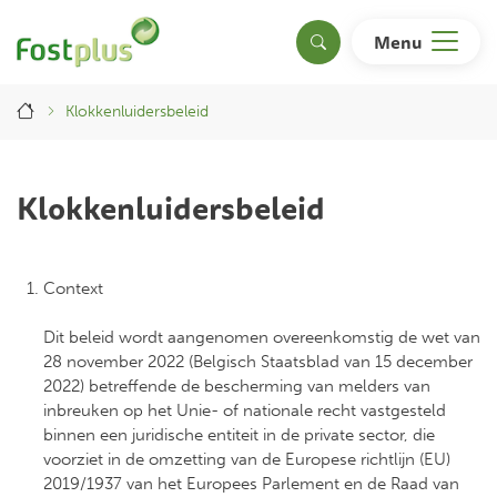
Overslaan
en
Menu
Search
naar
de
Breadcrumb
inhoud
Klokkenluidersbeleid
gaan
Klokkenluidersbeleid
Context
Dit beleid wordt aangenomen overeenkomstig de wet van
28 november 2022 (Belgisch Staatsblad van 15 december
2022) betreffende de bescherming van melders van
inbreuken op het Unie- of nationale recht vastgesteld
binnen een juridische entiteit in de private sector, die
voorziet in de omzetting van de Europese richtlijn (EU)
2019/1937 van het Europees Parlement en de Raad van