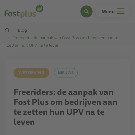
Overslaan
en
Menu
Search
naar
de
Breadcrumb
inhoud
Blog
gaan
Freeriders: de aanpak van Fost Plus om bedrijven aan te
zetten hun UPV na te leven
WETGEVING
NIEUWS
Freeriders: de aanpak van
Fost Plus om bedrijven aan
te zetten hun UPV na te
leven