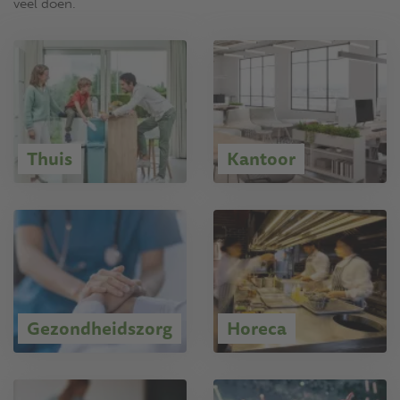
veel doen.
Thuis
Kantoor
Gezondheidszorg
Horeca