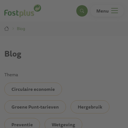
Overslaan
en
Menu
Search
naar
de
Breadcrumb
inhoud
Blog
gaan
Blog
Thema
Circulaire economie
Groene Punt-tarieven
Hergebruik
Preventie
Wetgeving