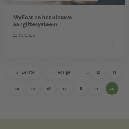
MyFost en het nieuwe
aangiftesysteem
12/02/2020
Paginering
Eerste
Vorige
12
13
…
14
15
16
17
18
19
20
(current)