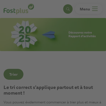
Aller
au
Menu
Search
contenu
principal
Trier
Le tri correct s’applique partout et à tout
moment !
Vous pouvez évidemment commencer à trier plus et mieux à