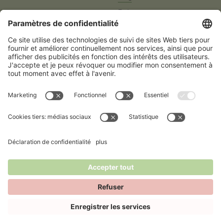
Evénements
Emballages durables
Jobs
À propos de Fost Plus
Contact
Membres
Partenaires
Fost Plus
Avenue des Olympiades 2
BE-1140 Evere
Footer
Politique des cookies
Déclaration de confidentialité
Disclaimer
Politique lanceurs d’alertes