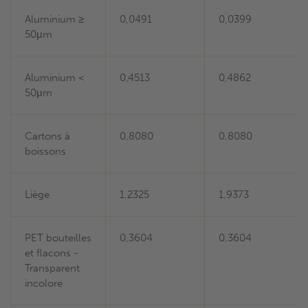
Aluminium ≥
0,0491
0,0399
50μm
Aluminium <
0,4513
0,4862
50μm
Cartons à
0,8080
0,8080
boissons
Liège
1,2325
1,9373
PET bouteilles
0,3604
0,3604
et flacons -
Transparent
incolore