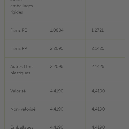
emballages
rigides
Films PE
1,0804
1,2721
Films PP
2,2095
2,1425
Autres films
2,2095
2,1425
plastiques
Valorisé
4,4190
4,4190
Non-valorisé
4,4190
4,4190
Emballages
4,4190
4,4190