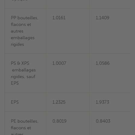
PP bouteilles,
1,0161
1,1409
flacons et
autres
emballages
rigides
PS & XPS
1,0007
1,0586
emballages
rigides, sauf
EPS
EPS
1,2325
1,9373
PE bouteilles,
0,8019
0,8403
flacons et
autres