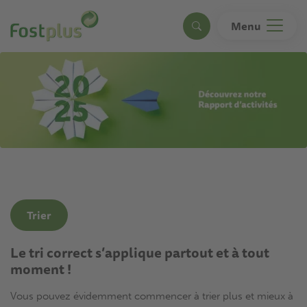
Aller
au
Menu
Search
contenu
principal
Trier
Le tri correct s’applique partout et à tout
moment !
Vous pouvez évidemment commencer à trier plus et mieux à