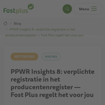
Overslaan
en
Menu
Search
naar
de
Breadcrumb
inhoud
Blog
gaan
PPWR Insights 8: verplichte registratie in het
producentenregister — Fost Plus regelt het voor jou
WETGEVING
NIEUWS
PPWR Insights 8: verplichte
registratie in het
producentenregister —
Fost Plus regelt het voor jou