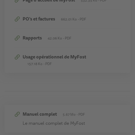
532.35 Ko
PDF
PO's et factures
662.01 Ko
PDF
Rapports
42.06 Ko
PDF
Usage opérationnel de MyFost
157.18 Ko
PDF
Manuel complet
5.67 Mo
PDF
Le manuel complet de MyFost