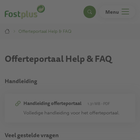
Overslaan
en
Menu
Search
naar
de
Breadcrumb
inhoud
Offerteportaal Help & FAQ
gaan
Offerteportaal Help & FAQ
Handleiding
Handleiding offerteportaal
1.31 MB
PDF
Volledige handleiding voor het offerteportaal.
Veel gestelde vragen