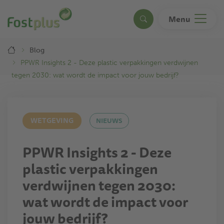
Overslaan
en
Menu
Search
naar
de
Breadcrumb
inhoud
Blog
gaan
PPWR Insights 2 - Deze plastic verpakkingen verdwijnen
tegen 2030: wat wordt de impact voor jouw bedrijf?
WETGEVING
NIEUWS
PPWR Insights 2 - Deze
plastic verpakkingen
verdwijnen tegen 2030:
wat wordt de impact voor
jouw bedrijf?