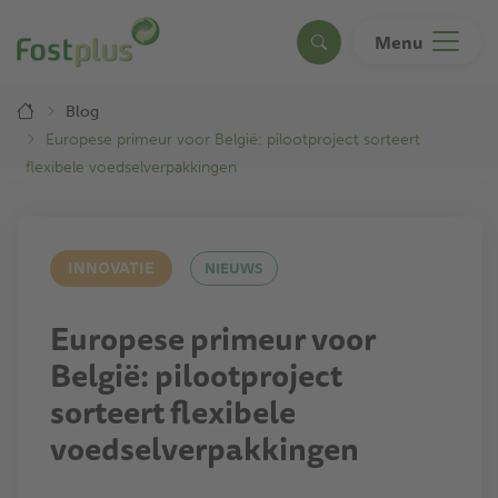
Overslaan
en
Menu
Search
naar
de
Breadcrumb
inhoud
Blog
gaan
Europese primeur voor België: pilootproject sorteert
flexibele voedselverpakkingen
INNOVATIE
NIEUWS
Europese primeur voor
België: pilootproject
sorteert flexibele
voedselverpakkingen