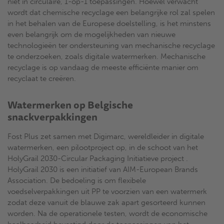
niet in circulaire, 1-op-1 toepassingen. Hoewel verwacht
wordt dat chemische recyclage een belangrijke rol zal spelen
in het behalen van de Europese doelstelling, is het minstens
even belangrijk om de mogelijkheden van nieuwe
technologieën ter ondersteuning van mechanische recyclage
te onderzoeken, zoals digitale watermerken. Mechanische
recyclage is op vandaag de meeste efficiënte manier om
recyclaat te creëren.
Watermerken op Belgische
snackverpakkingen
Fost Plus zet samen met Digimarc, wereldleider in digitale
watermerken, een pilootproject op, in de schoot van het
HolyGrail 2030-Circular Packaging Initiatieve project .
HolyGrail 2030 is een initiatief van AIM-European Brands
Association. De bedoeling is om flexibele
voedselverpakkingen uit PP te voorzien van een watermerk
zodat deze vanuit de blauwe zak apart gesorteerd kunnen
worden. Na de operationele testen, wordt de economische