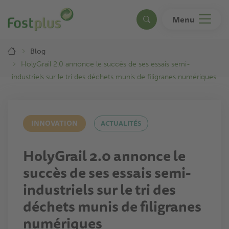
Aller
au
Menu
Search
contenu
principal
Breadcrumb
Blog
HolyGrail 2.0 annonce le succès de ses essais semi-
industriels sur le tri des déchets munis de filigranes numériques
INNOVATION
ACTUALITÉS
HolyGrail 2.0 annonce le
succès de ses essais semi-
industriels sur le tri des
déchets munis de filigranes
numériques