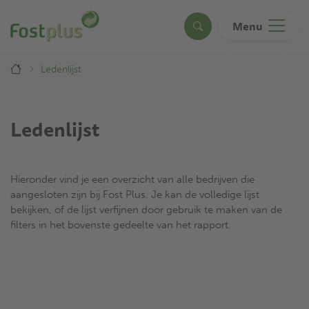
Overslaan
en
Menu
Search
naar
de
Breadcrumb
inhoud
Ledenlijst
gaan
Ledenlijst
Hieronder vind je een overzicht van alle bedrijven die
aangesloten zijn bij Fost Plus. Je kan de volledige lijst
bekijken, of de lijst verfijnen door gebruik te maken van de
filters in het bovenste gedeelte van het rapport.