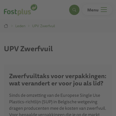
Overslaan
en
Menu
Search
naar
de
Breadcrumb
inhoud
Leden
UPV Zwerfvuil
gaan
UPV Zwerfvuil
Zwerfvuiltaks voor verpakkingen:
wat verandert er voor jou als lid?
Sinds de omzetting van de Europese Single Use
Plastics-richtlijn (SUP) in Belgische wetgeving
dragen producenten mee de kosten van zwerfvuil.
Voor bepaalde verpakkingen die je op de markt