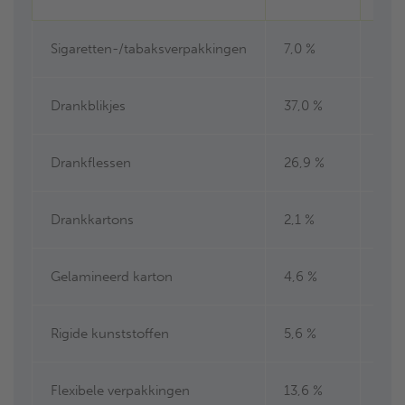
Sigaretten-/tabaksverpakkingen
7,0 %
3,0
Drankblikjes
37,0 %
1,2
Drankflessen
26,9 %
0,4
Drankkartons
2,1 %
0,1
Gelamineerd karton
4,6 %
0,5
Rigide kunststoffen
5,6 %
0,3
Flexibele verpakkingen
13,6 %
1,37