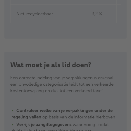
Niet-recycleerbaar
3,2 %
2,4
Wat moet je als lid doen?
Een correcte indeling van je verpakkingen is cruciaal:
een onvolledige categorisatie leidt tot een verkeerde
kostentoewijzing en dus tot een verkeerd tarief.
Controleer welke van je verpakkingen onder de
regeling vallen
op basis van de informatie hierboven
Verrijk je aangiftegegevens
waar nodig, zodat
duidelijk is of een verpakking binnen het