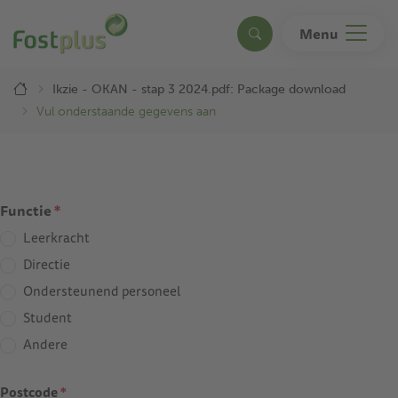
Overslaan
en
Menu
Search
naar
de
Breadcrumb
inhoud
Ikzie - OKAN - stap 3 2024.pdf: Package download
gaan
Vul onderstaande gegevens aan
Functie
*
Leerkracht
Directie
Ondersteunend personeel
Student
Andere
Postcode
*