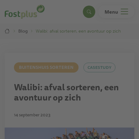
Overslaan
en
Menu
Search
naar
de
Breadcrumb
inhoud
Blog
Walibi: afval sorteren, een avontuur op zich
gaan
BUITENSHUIS SORTEREN
CASESTUDY
Walibi: afval sorteren, een
avontuur op zich
14 september 2023