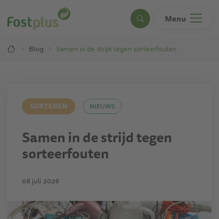
Overslaan
en
Menu
Search
naar
de
Breadcrumb
inhoud
Blog
Samen in de strijd tegen sorteerfouten
gaan
SORTEREN
NIEUWS
Samen in de strijd tegen
sorteerfouten
08 juli 2026