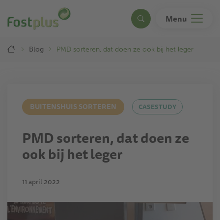
Overslaan
en
Menu
Search
naar
de
Breadcrumb
inhoud
Blog
PMD sorteren, dat doen ze ook bij het leger
gaan
BUITENSHUIS SORTEREN
CASESTUDY
PMD sorteren, dat doen ze
ook bij het leger
11 april 2022