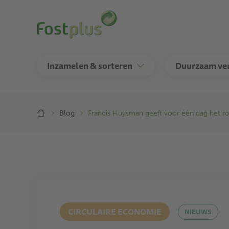
Overslaan
en
naar
de
inhoud
Inzamelen & sorteren
Duurzaam ve
gaan
Breadcrumb
Blog
Francis Huysman geeft voor één dag het roe
CIRCULAIRE ECONOMIE
NIEUWS