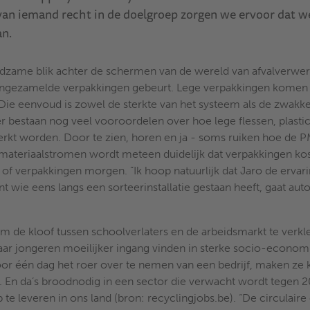
 van iemand recht in de doelgroep zorgen we ervoor dat we 
an.
dzame blik achter de schermen van de wereld van afvalverwerki
met ingezamelde verpakkingen gebeurt. Lege verpakkingen kome
r. Die eenvoud is zowel de sterkte van het systeem als de zwakk
bestaan nog veel vooroordelen over hoe lege flessen, plastic
rkt worden. Door te zien, horen en ja - soms ruiken hoe de 
materiaalstromen wordt meteen duidelijk dat verpakkingen kost
of verpakkingen morgen. “Ik hoop natuurlijk dat Jaro de ervar
t wie eens langs een sorteerinstallatie gestaan heeft, gaat au
 om de kloof tussen schoolverlaters en de arbeidsmarkt te verkl
waar jongeren moeilijker ingang vinden in sterke socio-econo
oor één dag het roer over te nemen van een bedrijf, maken ze 
. En da’s broodnodig in een sector die verwacht wordt tegen 
te leveren in ons land (bron: recyclingjobs.be). “De circulair