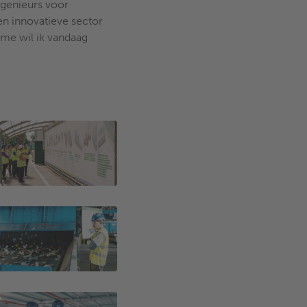
ngenieurs voor
en innovatieve sector
sme wil ik vandaag