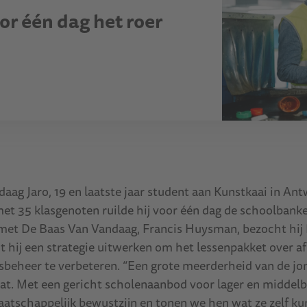
r één dag het roer
daag Jaro, 19 en laatste jaar student aan Kunstkaai in An
t 35 klasgenoten ruilde hij voor één dag de schoolbank
 met De Baas Van Vandaag, Francis Huysman, bezocht hi
 hij een strategie uitwerken om het lessenpakket over af
beheer te verbeteren. “Een grote meerderheid van de jo
aat. Met een gericht scholenaanbod voor lager en middel
atschappelijk bewustzijn en tonen we hen wat ze zelf 