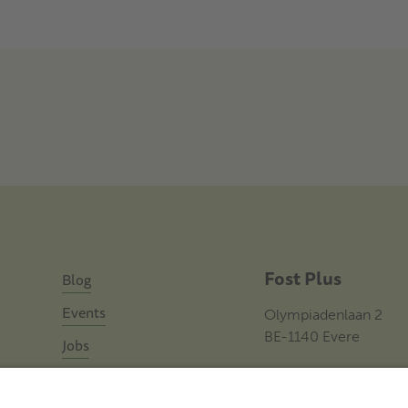
Fost Plus
Blog
Events
Olympiadenlaan 2
BE-1140 Evere
Jobs
Contact