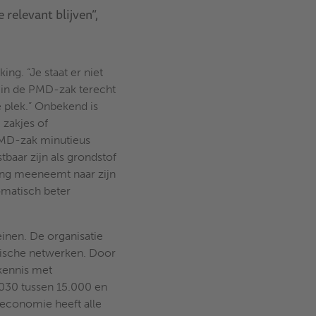
relevant blijven”,
ng. “Je staat er niet
n in de PMD-zak terecht
e plek.” Onbekend is
 zakjes of
PMD-zak minutieus
baar zijn als grondstof
ing meeneemt naar zijn
tomatisch beter
einen. De organisatie
mische netwerken. Door
kennis met
2030 tussen 15.000 en
e economie heeft alle