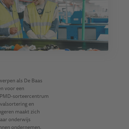
twerpen als De Baas
en voor een
j PMD-sorteercentrum
valsortering en
ngeren maakt zich
baar onderwijs
kunnen ondernemen.