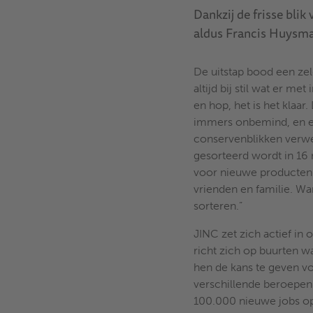
Dankzij de frisse blik
aldus Francis Huysm
De uitstap bood een zel
altijd bij stil wat er 
en hop, het is het klaa
immers onbemind, en er 
conservenblikken verwe
gesorteerd wordt in 16 
voor nieuwe producten 
vrienden en familie. Wan
sorteren.”
JINC zet zich actief in
richt zich op buurten 
hen de kans te geven v
verschillende beroepen
100.000 nieuwe jobs op 