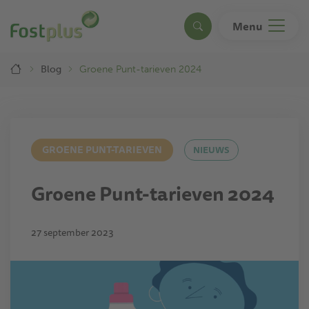
Overslaan
en
Menu
Search
naar
de
Breadcrumb
inhoud
Blog
Groene Punt-tarieven 2024
gaan
GROENE PUNT-TARIEVEN
NIEUWS
Groene Punt-tarieven 2024
27 september 2023