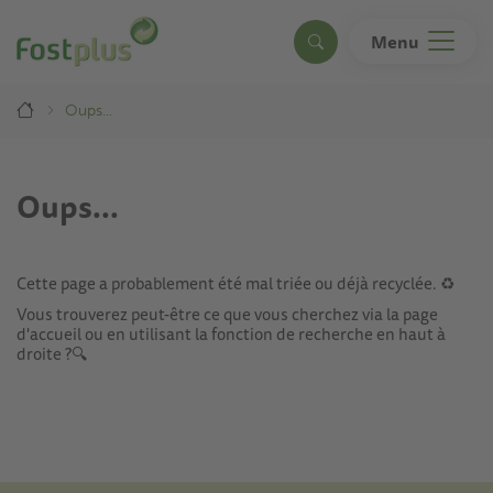
Aller
au
Menu
Search
contenu
principal
Breadcrumb
Oups...
Oups...
Cette page a probablement été mal triée ou déjà recyclée. ♻️
Vous trouverez peut-être ce que vous cherchez via
la page
d'accueil
ou en utilisant la fonction de recherche en haut à
droite ?🔍