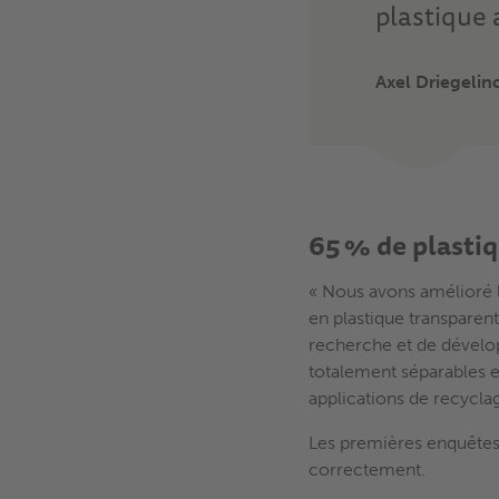
plastique 
Axel Driegelin
65 % de plasti
« Nous avons amélioré l
en plastique transparen
recherche et de dével
totalement séparables e
applications de recycla
Les premières enquêtes 
correctement.