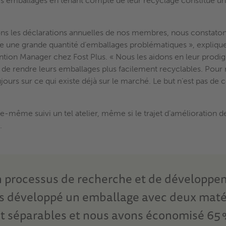
es emballages en tenant compte de leur recyclage constitue un
ns les déclarations annuelles de nos membres, nous constaton
 une grande quantité d’emballages problématiques », explique
ention Manager chez Fost Plus. « Nous les aidons en leur prodig
e de rendre leurs emballages plus facilement recyclables. Pou
ours sur ce qui existe déjà sur le marché. Le but n’est pas de
le-même suivi un tel atelier, même si le trajet d’amélioration 
.
n processus de recherche et de développe
s développé un emballage avec deux maté
t séparables et nous avons économisé 65