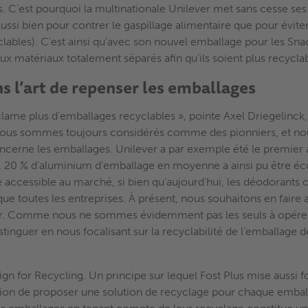
s. C’est pourquoi la multinationale Unilever met sans cesse ses
Aussi bien pour contrer le gaspillage alimentaire que pour évite
lables). C’est ainsi qu’avec son nouvel emballage pour les Sna
x matériaux totalement séparés afin qu’ils soient plus recyclab
s l’art de repenser les emballages
ame plus d’emballages recyclables », pointe Axel Driegelinck
nous sommes toujours considérés comme des pionniers, et no
cerne les emballages. Unilever a par exemple été le premier 
 20 % d’aluminium d’emballage en moyenne a ainsi pu être é
 accessible au marché, si bien qu’aujourd'hui, les déodorants
e toutes les entreprises. À présent, nous souhaitons en faire 
r. Comme nous ne sommes évidemment pas les seuls à opérer 
inguer en nous focalisant sur la recyclabilité de l’emballage d
ign for Recycling. Un principe sur lequel Fost Plus mise aussi f
ission de proposer une solution de recyclage pour chaque emba