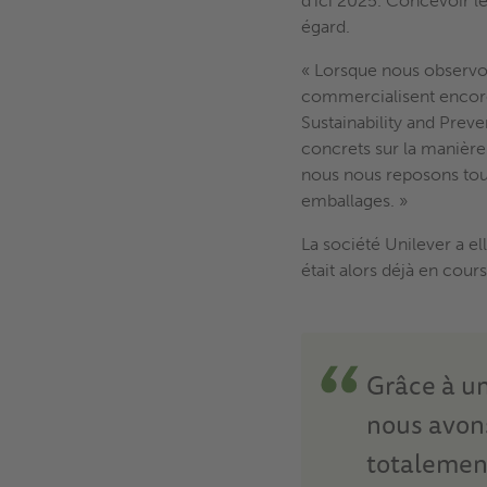
d’ici 2025. Concevoir l
égard.
« Lorsque nous observo
commercialisent encore
Sustainability and Prev
concrets sur la manièr
nous nous reposons touj
emballages. »
La société Unilever a el
était alors déjà en cours
Grâce à u
nous avon
totalemen