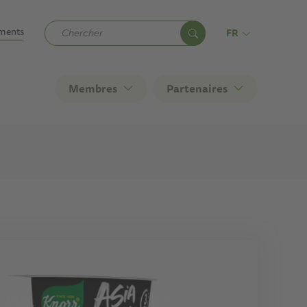
ary
ments
FR
Membres
Partenaires