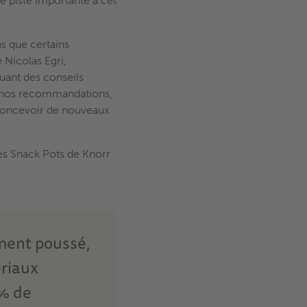
e piste importante à cet
s que certains
 Nicolas Egri,
uant des conseils
r nos recommandations,
 concevoir de nouveaux
des Snack Pots de Knorr
ment poussé,
riaux
 % de