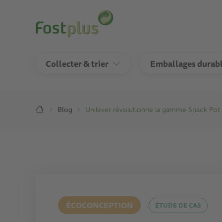
Aller
au
contenu
principal
Collecter & trier
Emballages durab
Breadcrumb
Blog
Unilever révolutionne la gamme Snack Pot p
ÉCOCONCEPTION
ÉTUDE DE CAS