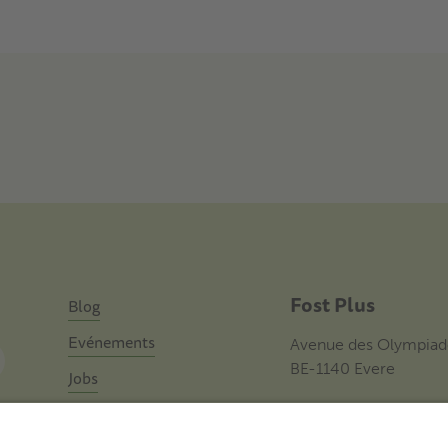
Fost Plus
Blog
Evénements
Avenue des Olympiad
BE-1140 Evere
Jobs
Contact