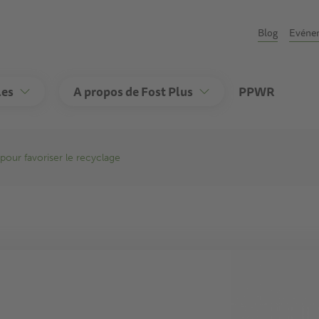
Second
Blog
Evéne
les
A propos de Fost Plus
PPWR
our favoriser le recyclage