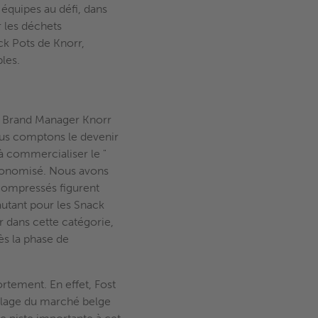
 équipes au défi, dans
r les déchets
ck Pots de Knorr,
les.
, Brand Manager Knorr
us comptons le devenir
à commercialiser le "
conomisé. Nous avons
 compressés figurent
autant pour les Snack
dans cette catégorie,
ès la phase de
ortement. En effet, Fost
llage du marché belge