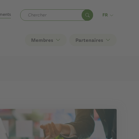
ary
ments
FR
Membres
Partenaires