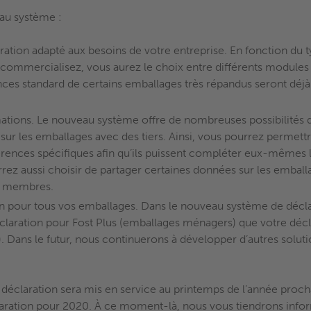
au système :
ation adapté aux besoins de votre entreprise. En fonction du ty
commercialisez, vous aurez le choix entre différents module
nces standard de certains emballages très répandus seront déjà
mations. Le nouveau système offre de nombreuses possibilités 
 sur les emballages avec des tiers. Ainsi, vous pourrez permett
férences spécifiques afin qu’ils puissent compléter eux-mêmes 
rez aussi choisir de partager certaines données sur les embal
es membres.
n pour tous vos emballages. Dans le nouveau système de décl
éclaration pour Fost Plus (emballages ménagers) que votre décl
). Dans le futur, nous continuerons à développer d’autres soluti
éclaration sera mis en service au printemps de l’année proch
claration pour 2020. À ce moment-là, nous vous tiendrons info