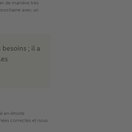
er de manière très
 prochaine avec un
besoins ; il a
les
é en étroite
onnées correctes et nous