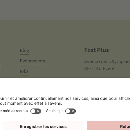
Fost Plus
Blog
Evénements
Avenue des Olympiad
BE-1140 Evere
Jobs
Contact
Disclaimer
Politique lanceurs d’alertes