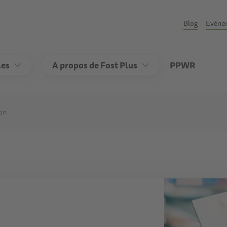
Second
Blog
Evéne
les
A propos de Fost Plus
PPWR
on