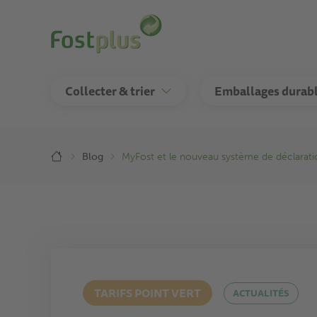
Aller
au
contenu
principal
Collecter & trier
Emballages durab
Breadcrumb
Blog
MyFost et le nouveau système de déclarati
TARIFS POINT VERT
ACTUALITÉS