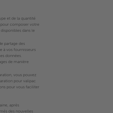
pe et de la quantité
s pour composer votre
 disponibles dans le
de partage des
re à vos fournisseurs
les données.
lages de manière
aration, vous pouvez
aration pour valipac
ons pour vous faciliter
aine, après
rmés des nouvelles