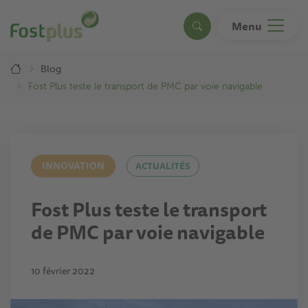
Aller
au
Menu
Search
contenu
principal
Breadcrumb
Blog
Fost Plus teste le transport de PMC par voie navigable
INNOVATION
ACTUALITÉS
Fost Plus teste le transport
de PMC par voie navigable
10 février 2022